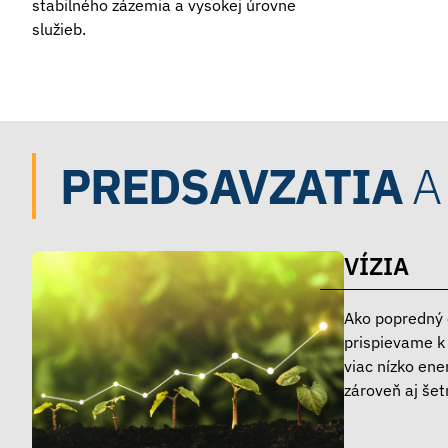
stabilného zázemia a vysokej úrovne
služieb.
PREDSAVZATIA
A
VÍZIA
Ako popredný 
prispievame k
viac nízko ene
zároveň aj šet