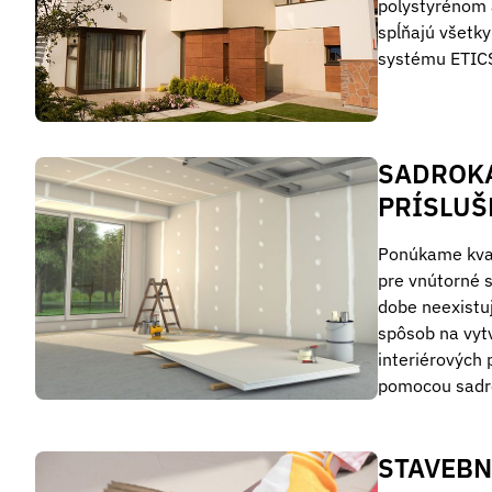
polystyrénom a
spĺňajú všetk
systému ETIC
SADROK
PRÍSLUŠ
Ponúkame kval
pre vnútorné 
dobe neexistuj
spôsob na vyt
interiérových 
pomocou sadro
STAVEBN