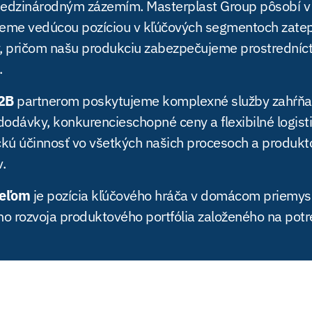
edzinárodným zázemím. Masterplast Group pôsobí v 8
eme vedúcou pozíciou v kľúčových segmentoch zatepľ
, pričom našu produkciu zabezpečujeme prostrední
.
2B
partnerom poskytujeme komplexné služby zahŕňaj
dodávky, konkurencieschopné ceny a flexibilné logist
ckú účinnosť vo všetkých našich procesoch a produk
.
ieľom
je pozícia kľúčového hráča v domácom priemys
ho rozvoja produktového portfólia založeného na pot