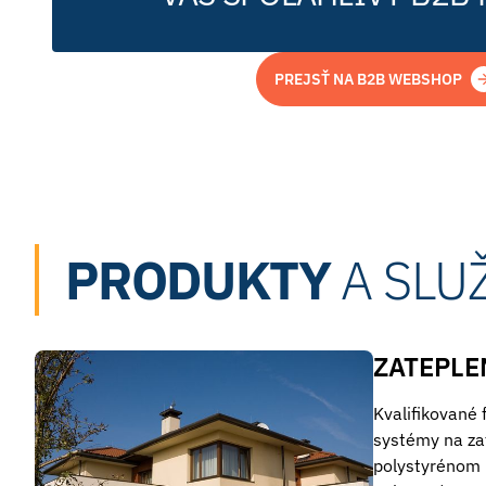
PREJSŤ NA B2B WEBSHOP
PRODUKTY
A SLU
ZATEPLE
Kvalifikované
systémy na za
polystyrénom 