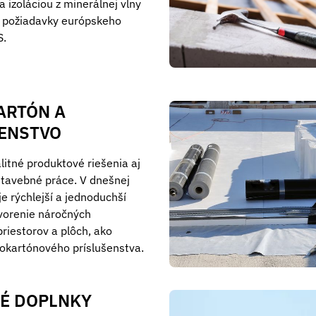
 izoláciou z minerálnej vlny
y požiadavky európskeho
S.
ARTÓN A
ENSTVO
itné produktové riešenia aj
stavebné práce. V dnešnej
e rýchlejší a jednoduchší
vorenie náročných
priestorov a plôch, ako
kartónového príslušenstva.
É DOPLNKY