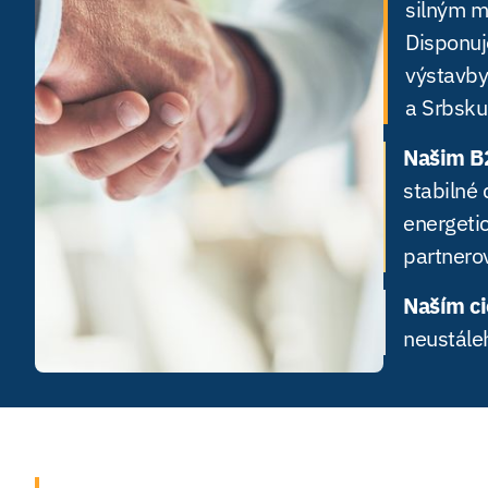
silným m
Disponuj
výstavby
a Srbsku
Našim B
stabilné 
energeti
partnerov
Naším c
neustále