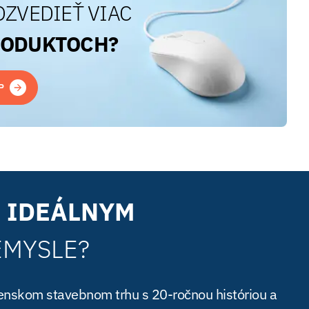
OZVEDIEŤ VIAC
RODUKTOCH?
P
 IDEÁLNYM
EMYSLE?
enskom stavebnom trhu s 20-ročnou históriou a