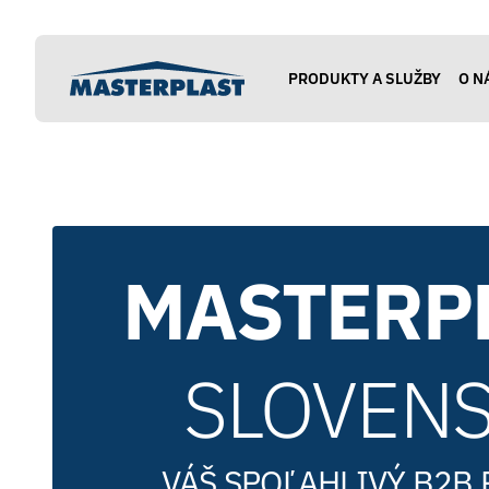
masterplastsrl.sk
PRODUKTY A SLUŽBY
O N
PRODUKTY A SLUŽBY
O NÁS
VÝROBA
MASTERP
CENTRÁLNE KONTAKTY
SLOVEN
VÁŠ SPOĽAHLIVÝ B2B