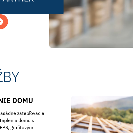
ŽBY
NIE DOMU
 fasádne zatepľovacie
teplenie domu s
EPS, grafitovým