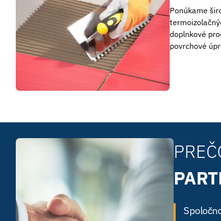
Ponúkame širo
termoizolačný
doplnkové pro
povrchové úpr
PREČ
PAR
Spoločn