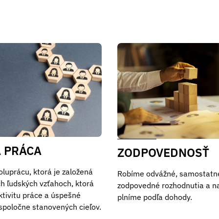
 PRÁCA
ZODPOVEDNOSŤ
luprácu, ktorá je založená
Robíme odvážné, samostatn
h ľudských vzťahoch, ktorá
zodpovedné rozhodnutia a n
ktivitu práce a úspešné
plníme podľa dohody.
spoločne stanovených cieľov.