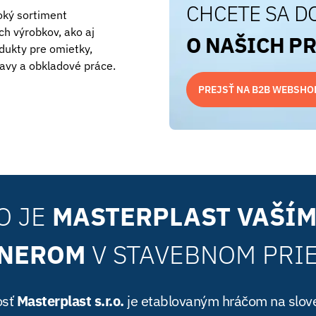
CHCETE SA D
ký sortiment
ch výrobkov, ako aj
O NAŠICH P
dukty pre omietky,
avy a obkladové práce.
PREJSŤ NA B2B WEBSHO
O JE
MASTERPLAST VAŠÍM
TNEROM
V STAVEBNOM PRI
osť
Masterplast s.r.o.
je etablovaným hráčom na slov