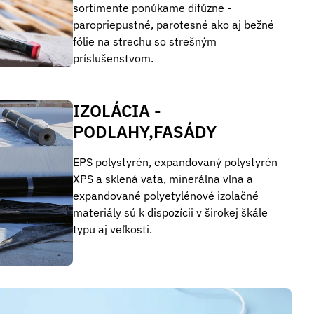
sortimente ponúkame difúzne -
paropriepustné, parotesné ako aj bežné
fólie na strechu so strešným
príslušenstvom.
IZOLÁCIA -
PODLAHY,FASÁDY
EPS polystyrén, expandovaný polystyrén
XPS a sklená vata, minerálna vlna a
expandované polyetylénové izolačné
materiály sú k dispozícii v širokej škále
typu aj veľkosti.