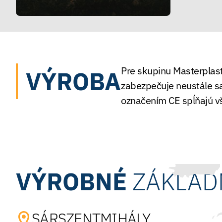
Pre skupinu Masterplast
VÝROBA
zabezpečuje neustále sa
označením CE spĺňajú v
VÝROBNÉ
ZÁKLAD
SÁRSZENTMIHÁLY