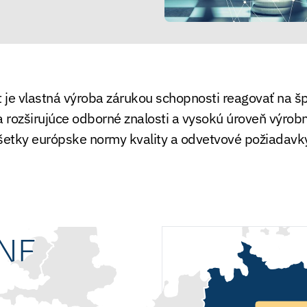
 je vlastná výroba zárukou schopnosti reagovať na š
 rozširujúce odborné znalosti a vysokú úroveň výrobne
šetky európske normy kvality a odvetvové požiadavk
NE